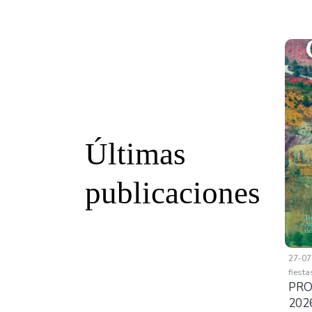
Últimas
publicaciones
27-07
fiesta
PRO
202