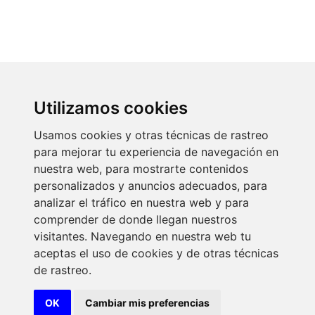
Utilizamos cookies
Sostenibilidad ambiental
Usamos cookies y otras técnicas de rastreo
para mejorar tu experiencia de navegación en
nuestra web, para mostrarte contenidos
La sostenibilidad ambiental es la gestión eficiente de
personalizados y anuncios adecuados, para
recursos naturales en la actividad productiva, permitiendo
analizar el tráfico en nuestra web y para
su preservación para las necesidades futuras.
comprender de donde llegan nuestros
.
visitantes. Navegando en nuestra web tu
aceptas el uso de cookies y de otras técnicas
Plan de Sostenibilidad Ambiental
de rastreo.
OK
Cambiar mis preferencias