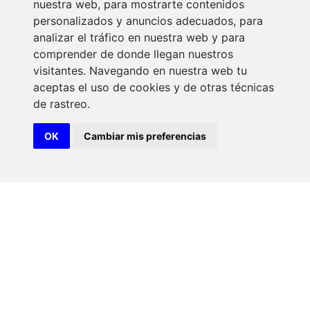
nuestra web, para mostrarte contenidos
personalizados y anuncios adecuados, para
Sostenibilidad social
analizar el tráfico en nuestra web y para
comprender de donde llegan nuestros
visitantes. Navegando en nuestra web tu
aceptas el uso de cookies y de otras técnicas
La sostenibilidad social se define como la búsqueda de un
de rastreo.
equilibrio entre crecimiento económico, equidad social y
mantenimiento del medio ambiente. En definitiva, es la idea
de avanzar consiguiendo que ese crecimiento llegue a
OK
Cambiar mis preferencias
todos y que este no comprometa a las generaciones
futuras.
.
Guía Urbana de Buenas Prácticas