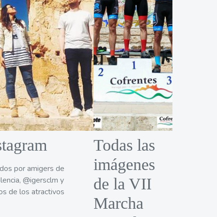
stagram
Todas las
imágenes
tados por amigers de
lencia, @igersclm y
de la VII
os de los atractivos
Marcha