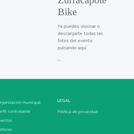
Bike
Ya puedes visionar o
descargarte todas las
fotos del evento
pulsando aquí
...
LEGAL
rganización municipal
erfil contratante
Política de privacidad
ventos
oticias