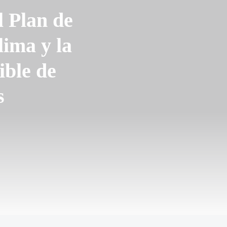
l Plan de
lima y la
ible de
s