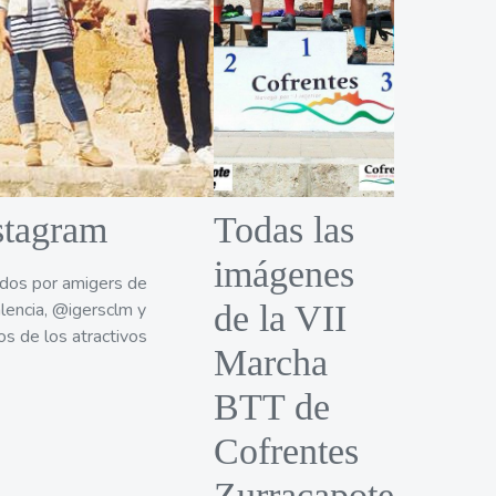
stagram
Todas las
imágenes
tados por amigers de
lencia, @igersclm y
de la VII
os de los atractivos
Marcha
BTT de
Cofrentes
Zurracapote