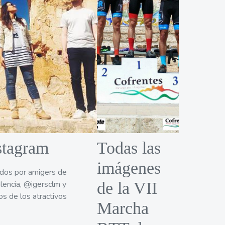
stagram
Todas las
imágenes
tados por amigers de
lencia, @igersclm y
de la VII
os de los atractivos
Marcha