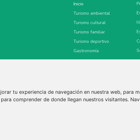
P
Inicio
E
Turismo ambiental
N
Turismo cultural
E
Turismo familiar
C
Turismo deportivo
S
Gastronomía
jorar tu experiencia de navegación en nuestra web, para m
 y para comprender de donde llegan nuestros visitantes. Na